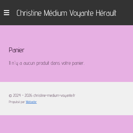
Passer
Christine Médium Voyante Hérault
au
contenu
principal
Panier
Il n'y a aucun produit dans votre panier.
© 2024 - 2026 christine-medium-voyante.fr
Propulsé par
Webador