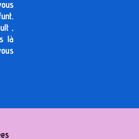
vous
unt.
lt ,
s là
vous
ées