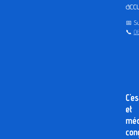
accu
📅
Su
📞
06
C'e
et 
méd
con