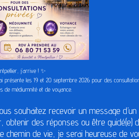
tpellier, j’arrive !
✨
ai présente les
19 et 20 septembre 2026
pour des
consultatio
es de médiumnité et de voyance
.
vous souhaitez recevoir un message d’un 
r, obtenir des réponses ou être guidé(e) 
re chemin de vie, je serai heureuse de v