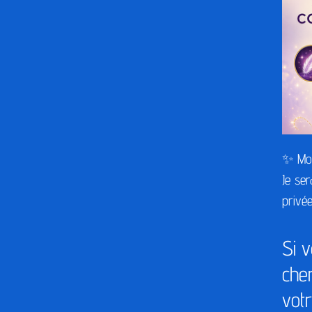
✨
Mon
Je ser
privé
Si 
che
vot