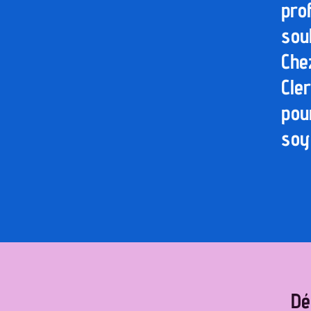
pro
sou
Che
Cle
pou
soy
Dé