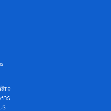
ns
être
dans
ous