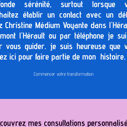
fonde sérénité, surtout lorsque 
haitez établir un contact avec un déf
z Christine Médium Voyante dans l'Hérau
rmont l'Hérault ou par téléphone je sui
r vous guider. je suis heureuse que 
ez ici pour faire partie de mon histoire.
Commencer votre transformation
couvrez mes consultations personnalis