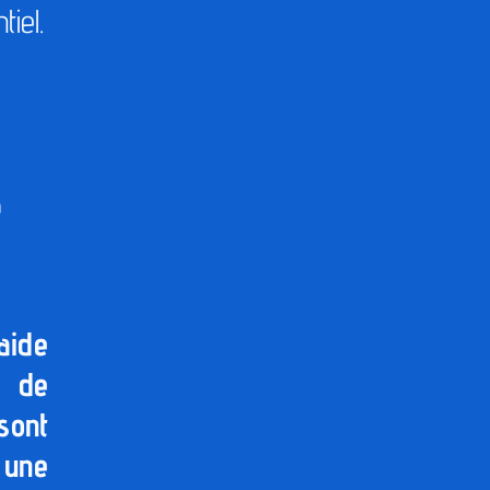
tiel.
e
aide
s de
sont
 une